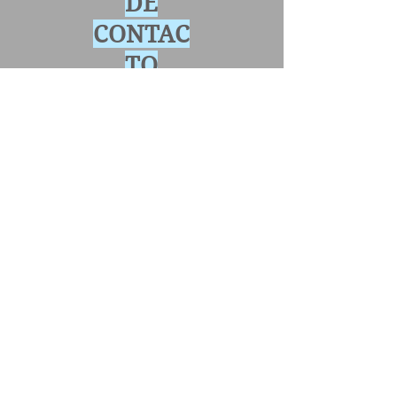
DE
CONTAC
TO
SI NO USASTE, ES LA MEJOR
OPORTUNIDAD PARA PROBARLOS.
SIEMPRE QUE LO RECOMIENDE TU
OFTALMOLOGO
PROTESI
S
OCULAR